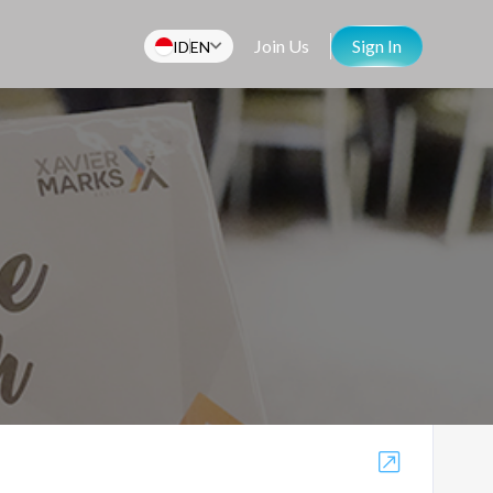
Join Us
Sign In
ID
EN