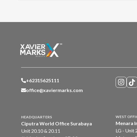
+62315625111
office@xaviermarks.com
WEST OFFI
HEADQUARTERS
Menara I
Ciputra World Office Surabaya
LG - Unit 
Unit 20.10 & 20.11