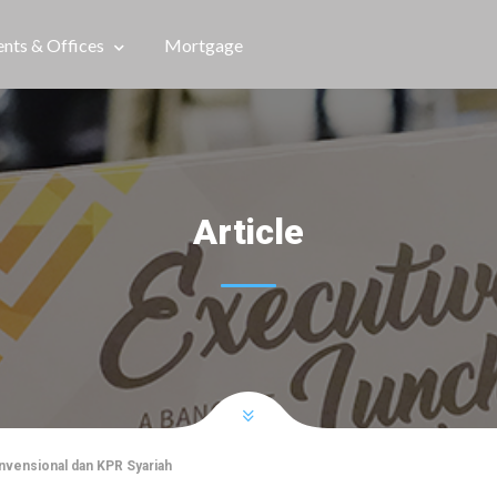
nts & Offices
Mortgage
Article
vensional dan KPR Syariah