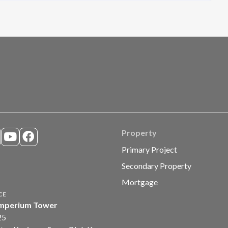
Property
Primary Project
Secondary Property
Mortgage
CE
mperium Tower
25