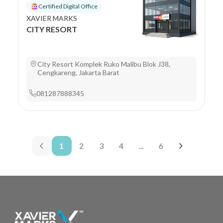
Certified Digital Office
XAVIER MARKS
CITY RESORT
City Resort Komplek Ruko Malibu Blok J38,
Cengkareng, Jakarta Barat
081287888345
1
2
3
4
...
6